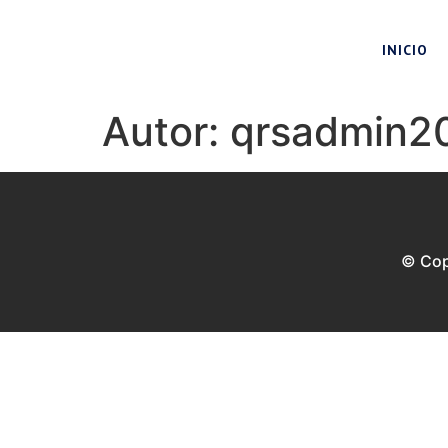
INICIO
Autor:
qrsadmin2
© Cop